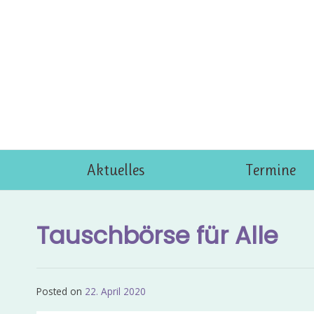
Skip
to
content
Aktuelles
Termine
Tauschbörse für Alle
Posted on
22. April 2020
by
Admin_EvKgmWdb2020