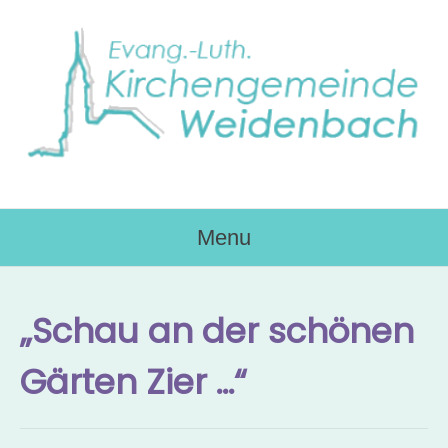
Skip
to
content
Menu
„Schau an der schönen
Gärten Zier …“