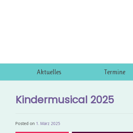
Skip
to
content
Aktuelles
Termine
Kindermusical 2025
Posted on
1. März 2025
by
Admin_EvKgmWdb2020