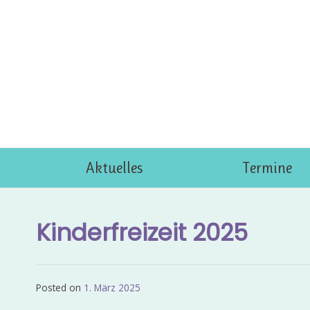
Skip
to
content
Aktuelles
Termine
Kinderfreizeit 2025
Posted on
1. März 2025
by
Admin_EvKgmWdb2020