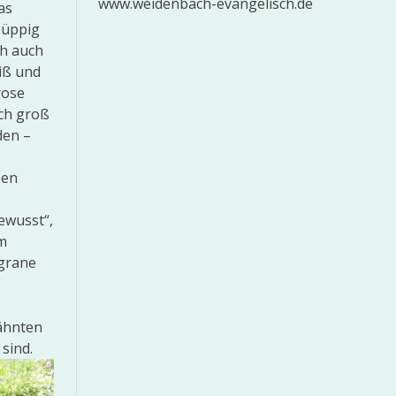
www.weidenbach-evangelisch.de
as
 üppig
ch auch
iß und
rose
ich groß
den –
ßen
gewusst“,
em
igrane
wähnten
 sind.