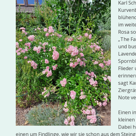
Karl Sc
Kurvenb
blühend
im weit
Rosa so
„The Fai
und bus
Lavende
Spornbl
Flieder
erinner
sagt Ka
Ziergrä
Note ve
Einen i
kleinen
Dabei h
einen um Findlinge, wie wir sie schon aus dem Stei