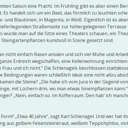
ten Saison eine Pracht. Im Frühling gibt es aber einen Ber
Es handelt sich um ein Beet, das förmlich zu leuchten schei
la- und Blautönen, in Magenta, in Weiß. Eigentlich ist es abe
er tieferliegenden Straßenseite zur höhergelegenen Terrasse 
als würde man auf die Sitze eines Theaters schauen, ein Thea
Steingartenpflanzen kunstvoll in Szene gesetzt sind.
an nicht einfach Rasen ansäen und sich viel Mühe und Arbei
 ganze Erdreich wegschaffen, eine Kellerwohnung einrichte
rau und ich nicht.“ Die Schienagels beschlossen stattdess
e Bedingungen waren schließlich ideal: eine nicht allzu abs
amen die Steine? „Die habe ich vom Jura in der Gegend von
linge, mit Löchern drin, wo man etwas hineinpflanzen kann.
nger? „Nein, einfach so. Im Kofferraum. Den hab‘ ich manc
 Form? „Etwa 40 Jahre“, sagt Karl Schienagel. Und wer hat ih
ng aus gelbem Felsen­steinkraut, weißem Teppichphlox, vio