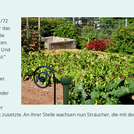
1/72
r das
ie
ten.
. Und
t.“
er.
eder
er
 zusetzte. An ihrer Stelle wachsen nun Sträucher, die mit d