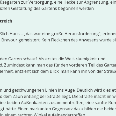
müsegarten zur Versorgung, eine Hecke zur Abgrenzung, ein
ntlichen Gestaltung des Gartens begonnen werden.
treich
lich Haus – „das war eine große Herausforde­rung“, erinner
it Bravour gemeistert. Kein Fleckchen des Anwesens wurde s
den Garten schaut? Als erstes die Weit-räumigkeit und
d. Zumindest kann man das für den vorderen Teil des Garte
erheit, entzieht sich dem Blick; man kann ihn von der Straße
 und geschwungenen Linien ins Auge. Deutlich wird dies e
d dem Zaun entlang der Straße liegt. Die Straße macht im w
seine beiden Außenkanten zusammentreffen, eine sanfte Ru
elegt hätte. Einen markanten Gegensatz dazu bilden die beide
in einem rechten Winkel aufeinandertreffen.