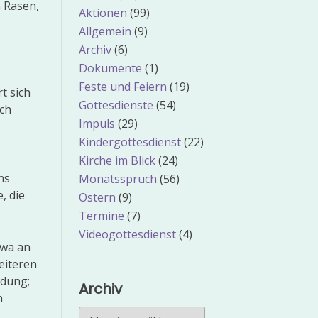
 Rasen,
Aktionen
(99)
Allgemein
(9)
Archiv
(6)
Dokumente
(1)
Feste und Feiern
(19)
t sich
Gottesdienste
(54)
ich
Impuls
(29)
Kindergottesdienst
(22)
Kirche im Blick
(24)
ns
Monatsspruch
(56)
, die
Ostern
(9)
Termine
(7)
Videogottesdienst
(4)
twa an
eiteren
ndung;
Archiv
n
Archiv