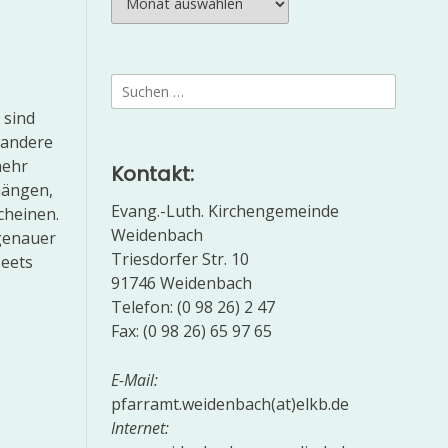
Suchen
nach:
 sind
d andere
mehr
Kontakt:
hängen,
Evang.-Luth. Kirchengemeinde
scheinen.
Weidenbach
genauer
Triesdorfer Str. 10
Beets
91746 Weidenbach
Telefon: (0 98 26) 2 47
Fax: (0 98 26) 65 97 65
E-Mail:
pfarramt.weidenbach(at)elkb.de
Internet: