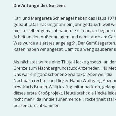
Die Anfänge des Gartens
Karl und Margareta Schienagel haben das Haus 197
gebaut. „Das hat ungefähr ein Jahr gedauert, weil wi
meiste selber gemacht haben.“ Erst danach begann d
Arbeit an den Außenanlagen und damit auch am Gar
Was wurde als erstes angelegt? „Der Gemüsegarten
Rasen haben wir angesät. Damit’s a weng sauberer is
Als nächstes wurde eine Thuja-Hecke gesetzt, an der
Grenze zum Nachbargrund­stück Anzeneder. „40 Met
Das war ein ganz schöner Gewaltakt.“ Aber weil die
Nachbarn rechter und linker Hand (Wolfgang Anzen
bzw. Karls Bruder Willi) kräftig mitan­packten, gelang
dieses erste Großprojekt. Heute steht die Hecke leid
nicht mehr, da ihr die zunehmende Trockenheit stark
besser zurechtkommen.