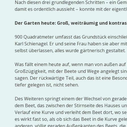
Nach diesen drei grundlegenden Schritten – ein Ge
damit es ordentlich aussieht – konnte mit der eige
Der Garten heute: Groß, weiträumig und kontras
900 Quadratmeter umfasst das Grundstück einschließ
Karl Schienagel. Er und seine Frau haben sie aber m
selbst überlassen, alles wurde gärtnerisch gestaltet.
Was fällt einem heute auf, wenn man von außen auf 
Großzügigkeit, mit der Beete und Wege angelegt sin
sagen. Der rückwärtige Teil, auch das ist eine Besond
tiefer gelegen ist, nicht sehen.
Des Weiteren springt einem der Wechsel von geraden
dem Beet, das zwischen der Stirnseite des Hauses un
Verlauf eine Kurve und verleiht dem Beet dort, wo 
es wirkt fast so, als ob sich das Beet in die Kurve g
anderen, völlig geraden Außenkanten des Beets, die 