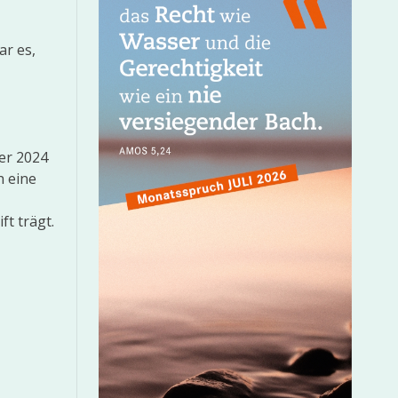
ar es,
er 2024
h eine
ft trägt.