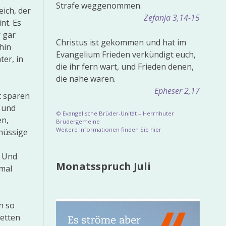
Strafe weggenommen.
eich, der
Zefanja 3,14-15
nt. Es
r gar
Christus ist gekommen und hat im
hin
Evangelium Frieden verkündigt euch,
ter, in
die ihr fern wart, und Frieden denen,
die nahe waren.
Epheser 2,17
t sparen
n und
© Evangelische Brüder-Unität – Herrnhuter
en,
Brüdergemeine
Weitere Informationen finden Sie hier
chüssige
“ Und
Monatsspruch Juli
hmal
n so
letten