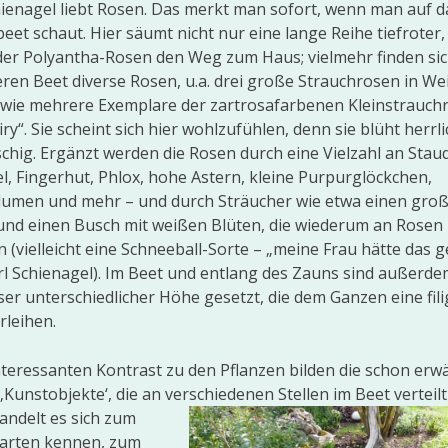
hienagel liebt Rosen. Das merkt man sofort, wenn man auf d
eet schaut. Hier säumt nicht nur eine lange Reihe tiefroter,
er Polyantha-Rosen den Weg zum Haus; vielmehr finden si
eren Beet diverse Rosen, u.a. drei große Strauchrosen in We
wie mehrere Exemplare der zartrosafarbenen Kleinstrauch
ry“. Sie scheint sich hier wohlzufühlen, denn sie blüht herrl
chig. Ergänzt werden die Rosen durch eine Vielzahl an Stau
l, Fingerhut, Phlox, hohe Astern, kleine Purpurglöckchen,
umen und mehr – und durch Sträucher wie etwa einen gro
 und einen Busch mit weißen Blüten, die wiederum an Rosen
n (vielleicht eine Schneeball-Sorte – „meine Frau hätte das 
rl Schienagel). Im Beet und entlang des Zauns sind außerd
ser unterschiedlicher Höhe gesetzt, die dem Ganzen eine fil
rleihen.
nteressanten Kontrast zu den Pflanzen bilden die schon er
 ‚Kunstobjekte‘, die an verschiedenen Stellen im Be
et verteilt
andelt es sich zum
ngarten kennen, zum