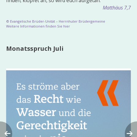
finden; klopfet an, so wird euch aufgetan.
Matthäus 7,7
© Evangelische Brüder-Unität – Herrnhuter Brüdergemeine
Weitere Informationen finden Sie hier
Monatsspruch Juli