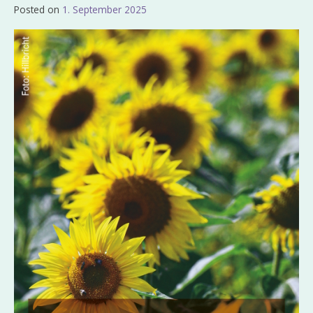
Posted on
1. September 2025
by
Admin_EvKgmWdb2020