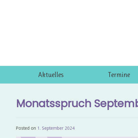
Skip
to
content
Aktuelles
Termine
Monatsspruch Septemb
Posted on
1. September 2024
by
Admin_EvKgmWdb2020