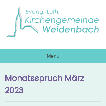
Skip
to
content
Menu
Monatsspruch März
2023