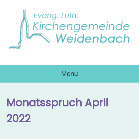
Skip
to
content
Menu
Monatsspruch April
2022