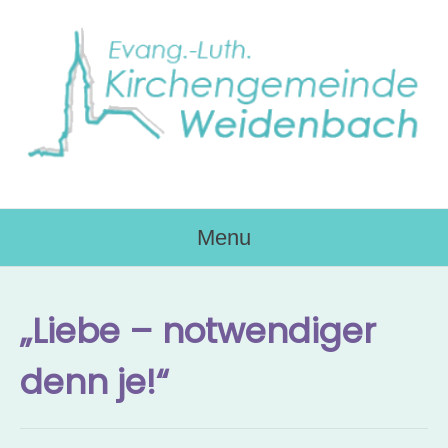
Skip
to
content
Menu
„Liebe – notwendiger
denn je!“