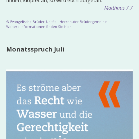
finden; klopfet an, so wird euch aufgetan.
Matthäus 7,7
© Evangelische Brüder-Unität – Herrnhuter Brüdergemeine
Weitere Informationen finden Sie hier
Monatsspruch Juli