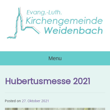
Skip
to
content
Menu
Hubertusmesse 2021
Posted on
27. Oktober 2021
by
Admin_EvKgmWdb2020