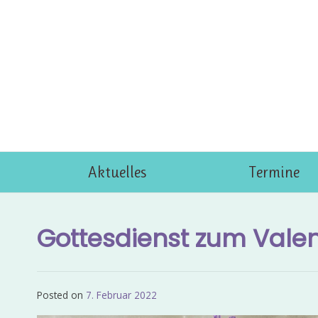
Skip
to
content
Aktuelles
Termine
Gottesdienst zum Valen
Posted on
7. Februar 2022
by
Admin_EvKgmWdb2020