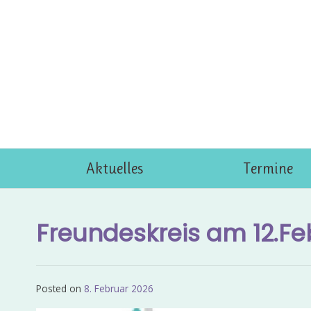
Skip
to
content
Aktuelles
Termine
Freundeskreis am 12.Fe
Posted on
8. Februar 2026
by
Admin_EvKgmWdb2020