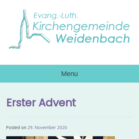
Skip
to
content
Menu
Erster Advent
Posted on
29. November 2020
by
Admin_EvKgmWdb2020