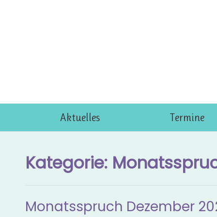
Skip
to
content
Aktuelles
Termine
Kategorie:
Monatsspru
Monatsspruch Dezember 20