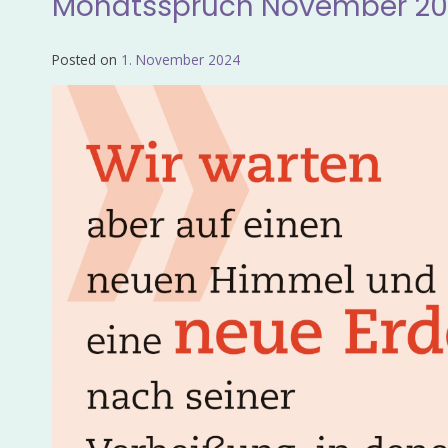
Monatsspruch November 2
Posted on
1. November 2024
by
Admin_EvKgmWdb2020