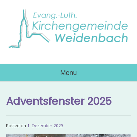
Skip
to
content
Menu
Adventsfenster 2025
Posted on
1. Dezember 2025
by
Admin_EvKgmWdb2020