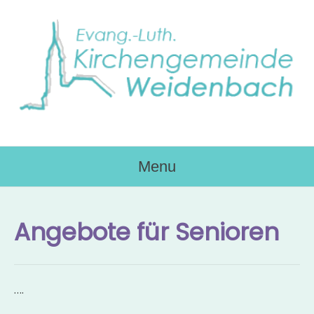
Skip
to
content
Menu
Angebote für Senioren
….